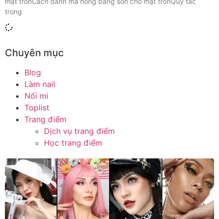
mặt trònCách đánh má hồng bằng son cho mặt trònQuy tắc
trong
Chuyên mục
Blog
Làm nail
Nối mi
Toplist
Trang điểm
Dịch vụ trang điểm
Học trang điểm