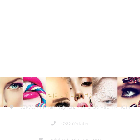
Địa Chỉ Liên Hệ
331/70/74 Phan Huy Ích, P.14, Q.Gò Vấp, TP.HCM
0906741364
yukibride@gmail.com