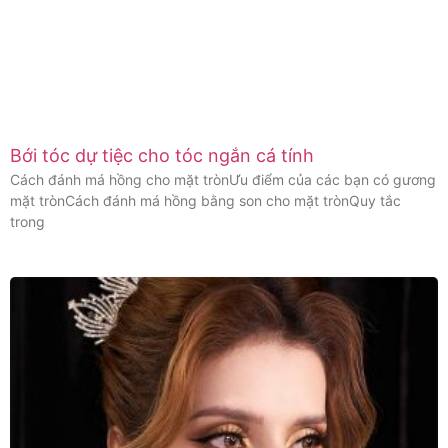
Bới tóc dự tiệc cho tóc ngắn cá tính
Cách đánh má hồng cho mặt trònƯu điểm của các bạn có gương
mặt trònCách đánh má hồng bằng son cho mặt trònQuy tắc
trong