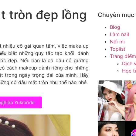
t tròn đẹp lồng
Chuyên mục
Blog
Làm nail
Nối mi
t nhiều cô gái quan tâm, việc make up
Toplist
ếu biết những quy tắc tạo khối, đánh
Trang điểm
tóc đẹp. Nếu bạn là cô dâu có gương
Dịch 
e có cách makeup dành riêng cho những
Học t
ật trong ngày trọng đại của mình. Hãy
ững cô dâu mặt tròn như thế nào nhé.
nghiệp Yukibride