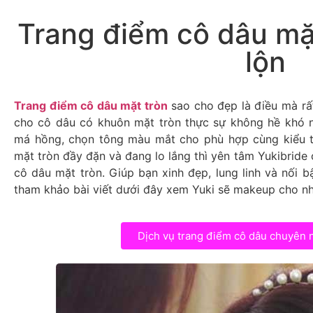
Trang điểm cô dâu mặ
lộn
Trang điểm cô dâu mặt tròn
sao cho đẹp là điều mà rấ
cho cô dâu có khuôn mặt tròn thực sự không hề khó n
má hồng, chọn tông màu mắt cho phù hợp cùng kiểu 
mặt tròn đầy đặn và đang lo lắng thì yên tâm Yukibrid
cô dâu mặt tròn. Giúp bạn xinh đẹp, lung linh và nối b
tham khảo bài viết dưới đây xem Yuki sẽ makeup cho nh
Dịch vụ trang điểm cô dâu chuyên 