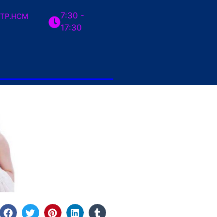
7:30 -
TP.HCM
17:30