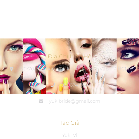
Địa Chỉ Liên Hệ
331/70/74 Phan Huy Ích, P.14, Q.Gò Vấp, TP.HCM
0906741364
yukibride@gmail.com
Tác Giả
Yuki Vi