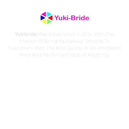
Yukibride
Was Established In 2012. With The
Mission Of Bringing Makeup Services To
Customers With The Best Quality At An Affordable
Price And We Will Not Stop At Anything.